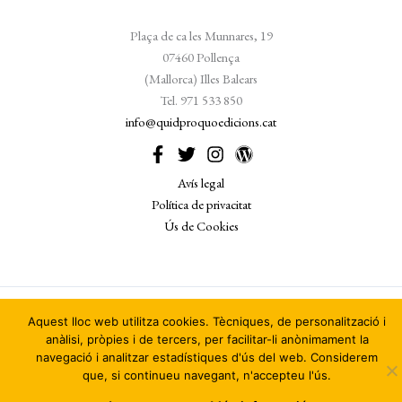
Plaça de ca les Munnares, 19
07460 Pollença
(Mallorca) Illes Balears
Tel. 971 533 850
info@quidproquoedicions.cat
Avís legal
Política de privacitat
Ús de Cookies
© Quid Pro Quo Edicions. Desenvolupat per
JPG Serveis
Aquest lloc web utilitza cookies. Tècniques, de personalització i
© 2026
anàlisi, pròpies i de tercers, per facilitar-li anònimament la
navegació i analitzar estadístiques d'ús del web. Considerem
que, si continueu navegant, n'accepteu l'ús.