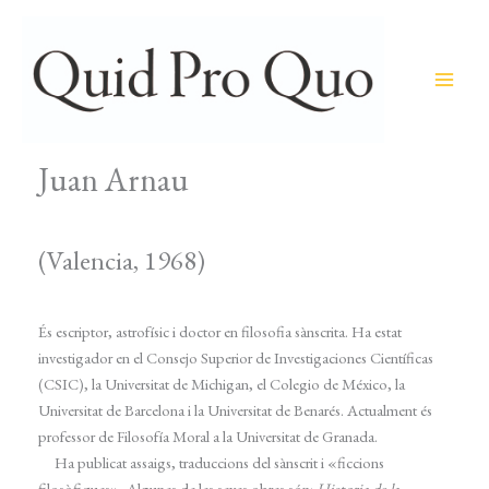
Ir
al
contenido
Juan Arnau
(Valencia, 1968)
És escriptor, astrofísic i doctor en filosofia sànscrita. Ha estat
investigador en el Consejo Superior de Investigaciones Científicas
(CSIC), la Universitat de Michigan, el Colegio de México, la
Universitat de Barcelona i la Universitat de Benarés. Actualment és
professor de Filosofía Moral a la Universitat de Granada.
Ha publicat assaigs, traduccions del sànscrit i «ficcions
filosòfiques». Algunes de les seves obres són:
Historia de la