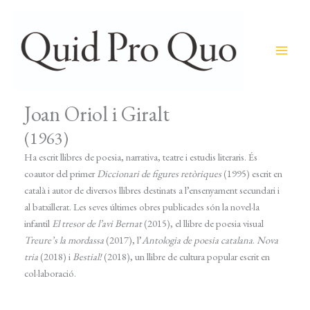
Ir
al
contenido
Joan Oriol i Giralt
(1963)
Ha escrit llibres de poesia, narrativa, teatre i estudis literaris. És
coautor del primer
Diccionari de figures retòriques
(1995) escrit en
català i autor de diversos llibres destinats a l’ensenyament secundari i
al batxillerat. Les seves últimes obres publicades són la novel·la
infantil
El tresor de l’avi Bernat
(2015), el llibre de poesia visual
Treure’s la mordassa
(2017), l’
Antologia de poesia catalana
.
Nova
tria
(2018) i
Bestial!
(2018), un llibre de cultura popular escrit en
col·laboració.