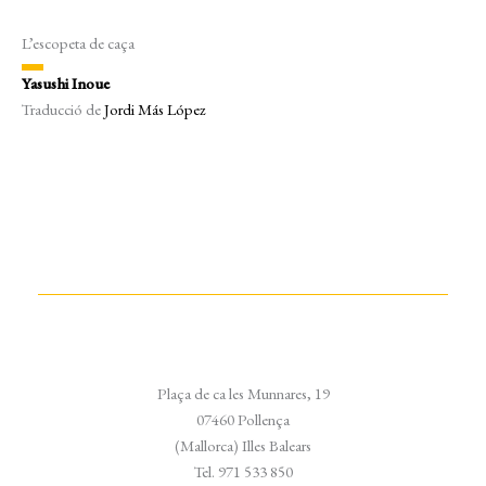
L’escopeta de caça
Yasushi Inoue
Traducció de
Jordi Más López
Plaça de ca les Munnares, 19
07460 Pollença
(Mallorca) Illes Balears
Tel. 971 533 850