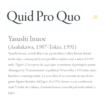
Ir
al
contenido
Yasushi Inuoe
(Asahikawa, 1907-Tokio, 1991)
Yasushi Inoue
, va treballar com a periodista i editor literari durant
molts anys, començant la seva prolífica carrera com a autor el 1949
amb
Tōgyū
i
L’escopeta de caça
(que va merèixer el prestigiós premi
Akutagawa). Posteriorment va publicar 50 novel·les i 150 relats curts,
històrics i contemporanis. La seva obra el va convertir en una de les
grans figures literàries del Japó. En 1976, Inoue va ser condecorat
amb l’Ordre de Cultura, el màxim honor concedit pel mèrit artístic a
Japó.