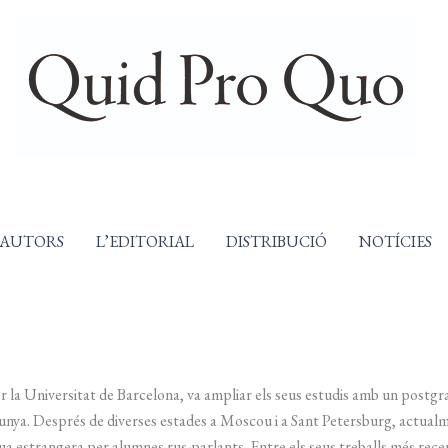
AUTORS
L’EDITORIAL
DISTRIBUCIÓ
NOTÍCIES
er la Universitat de Barcelona, va ampliar els seus estudis amb un postgr
unya. Després de diverses estades a Moscou i a Sant Petersburg, actualm
engua estrangera per alumnes rus-parlants. Entre els seus treballs més re