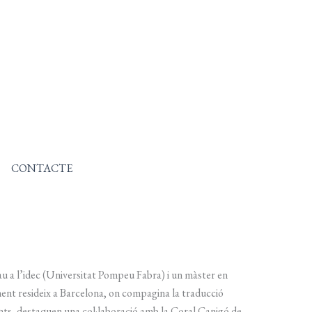
CONTACTE
au a l’idec (Universitat Pompeu Fabra) i un màster en
ent resideix a Barcelona, on compagina la traducció
cents, destaquen una col·laboració amb la Coral Canigó de