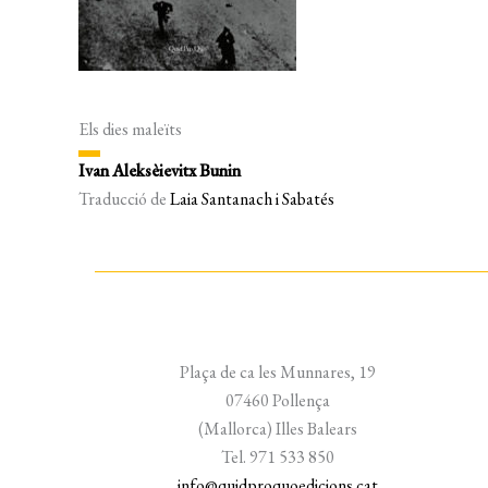
Els dies maleïts
Ivan Aleksèievitx Bunin
Traducció de
Laia Santanach i Sabatés
Plaça de ca les Munnares, 19
07460 Pollença
(Mallorca) Illes Balears
Tel. 971 533 850
info@quidproquoedicions.cat