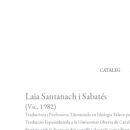
Ir
al
contenido
CATÀLEG
Laia Santanach i Sabatés
(Vic, 1982)
Traductora i Professora. Llicenciada en Filologia Eslava p
Traducció Especialitzada a la Universitat Oberta de Catal
literària amb la docència del castellà i el català com a ll